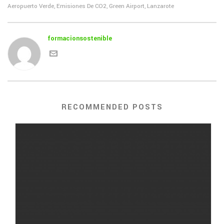
Aeropuerto Verde
Emisiones De CO2
Green Airport
Lanzarote
,
,
,
formacionsostenible
RECOMMENDED POSTS