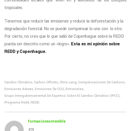
comunidades locales que viven en y alrededor de los bosques
tropicales.
Tenemos que reducir las emisiones y reducir la deforestación y la
degradación forestal. No se puede compensar lo uno con lo otro.
Por cierto, no creo que lo que salió de Copenhague sobre la REDD
pueda ser descrito como un «logro».
Esta es mi opinión sobre
REDD y Copenhague.
Cambio Climático
Carbon Offsets
Chris Lang
Compensaciones De Carbono
,
,
,
,
Emisiones Aéreas
Emisiones De CO2
Entrevistas
,
,
,
Grupo Intergubernamental De Expertos Sobre El Cambio Climático (IPCC)
,
Programa Redd
REDD
,
formacionsostenible