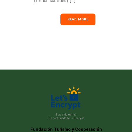
(french subtitles) [...]
READ MORE
Este sitio utiliza
un certificado Let’s Encrypt
Fundación Turismo y Cooperación