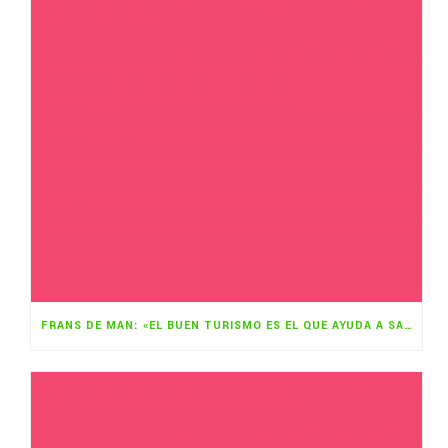
FRANS DE MAN: «EL BUEN TURISMO ES EL QUE AYUDA A SALIR ADELANTE A LOS MÁS POBRES EN SUS PAÍSES»