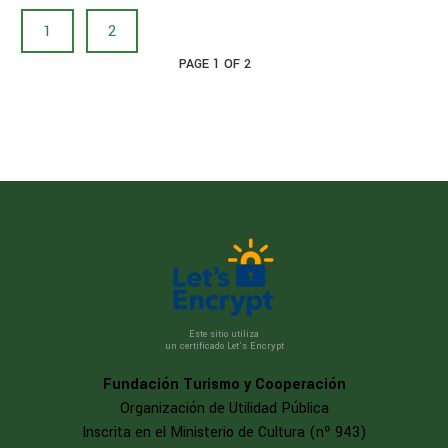
1
2
PAGE
1
OF
2
Este sitio utiliza
un certificado Let’s Encrypt
Fundación Turismo y Cooperación
Organización de Utilidad Pública
Inscrita en el Ministerio de Cultura (nº 943)