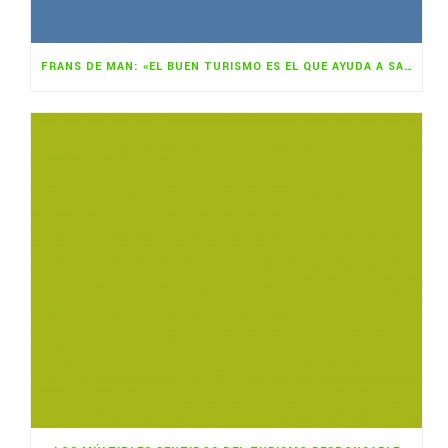
FRANS DE MAN: «EL BUEN TURISMO ES EL QUE AYUDA A SALIR ADELANTE A LOS MÁS POBRES EN SUS PAÍSES»