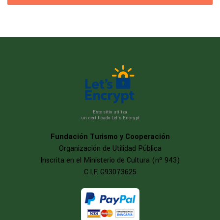
Este sitio utiliza
un certificado Let’s Encrypt
Fundación Turismo y Cooperación
Organización de Utilidad Pública
Inscrita en el Ministerio de Cultura (nº 943)
C.I.F. G93073625