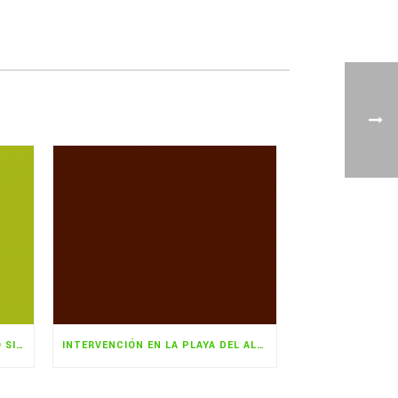
¡EL TURISMO NO ES UN DERECHO SINO UN FENÓMENO FUERA DE CONTROL!
INTERVENCIÓN EN LA PLAYA DEL ALGARROBICO, MANERAS DE (DES)HACER.