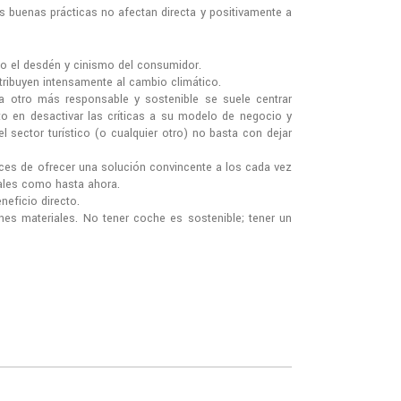
 buenas prácticas no afectan directa y positivamente a
do el desdén y cinismo del consumidor.
tribuyen intensamente al cambio climático.
 otro más responsable y sostenible se suele centrar
to en desactivar las críticas a su modelo de negocio y
l sector turístico (o cualquier otro) no basta con dejar
ces de ofrecer una solución convincente a los cada vez
ales como hasta ahora.
eficio directo.
nes materiales. No tener coche es sostenible; tener un