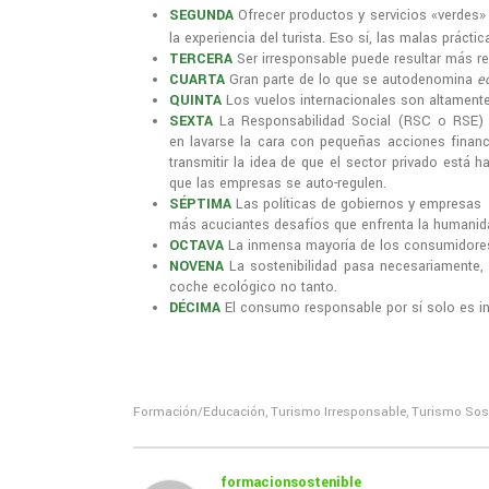
SEGUNDA
Ofrecer productos y servicios «verdes»
la experiencia del turista. Eso sí, las malas práct
TERCERA
Ser irresponsable puede resultar más re
CUARTA
Gran parte de lo que se autodenomina
ec
QUINTA
Los vuelos internacionales son altamente
SEXTA
La Responsabilidad Social (RSC o RSE) 
en lavarse la cara con pequeñas acciones financ
transmitir la idea de que el sector privado está 
que las empresas se auto-regulen.
SÉPTIMA
Las políticas de gobiernos y empresas 
más acuciantes desafíos que enfrenta la humanid
OCTAVA
La inmensa mayoría de los consumidores n
NOVENA
La sostenibilidad pasa necesariamente, 
coche ecológico no tanto.
DÉCIMA
El consumo responsable por sí solo es i
Formación/Educación
Turismo Irresponsable
Turismo Sos
,
,
formacionsostenible