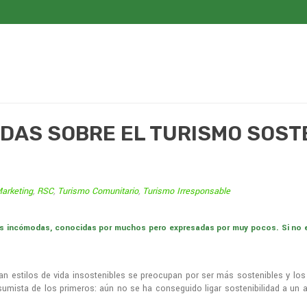
DAS SOBRE EL TURISMO SOSTE
arketing
,
RSC
,
Turismo Comunitario
,
Turismo Irresponsable
es incómodas, conocidas por muchos pero expresadas por muy pocos. Si no 
van estilos de vida insostenibles se preocupan por ser más sostenibles y l
umista de los primeros: aún no se ha conseguido ligar sostenibilidad a un al