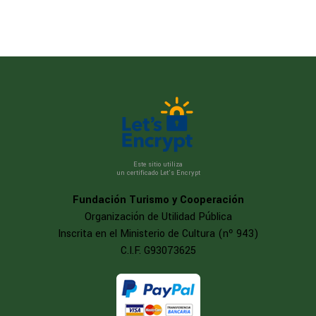
Este sitio utiliza
un certificado Let’s Encrypt
Fundación Turismo y Cooperación
Organización de Utilidad Pública
Inscrita en el Ministerio de Cultura (nº 943)
C.I.F. G93073625