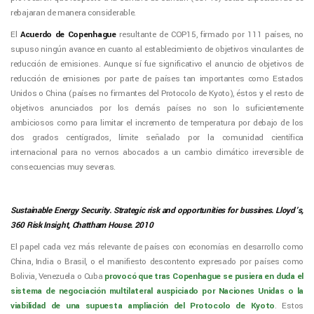
rebajaran de manera considerable.
El
Acuerdo de Copenhague
resultante de COP15, firmado por 111 países, no
supuso ningún avance en cuanto al establecimiento de objetivos vinculantes de
reducción de emisiones. Aunque sí fue significativo el anuncio de objetivos de
reducción de emisiones por parte de países tan importantes como Estados
Unidos o China (países no firmantes del Protocolo de Kyoto), éstos y el resto de
objetivos anunciados por los demás países no son lo suficientemente
ambiciosos como para limitar el incremento de temperatura por debajo de los
dos grados centígrados, límite señalado por la comunidad científica
internacional para no vernos abocados a un cambio climático irreversible de
consecuencias muy severas.
Sustainable Energy Security. Strategic risk and opportunities for bussines. Lloyd’s,
360 Risk Insight, Chattham House. 2010
El papel cada vez más relevante de países con economías en desarrollo como
China, India o Brasil, o el manifiesto descontento expresado por países como
Bolivia, Venezuela o Cuba
provocó que tras Copenhague se pusiera en duda el
sistema de negociación multilateral auspiciado por Naciones Unidas o la
viabilidad de una supuesta ampliación del Protocolo de Kyoto
. Estos