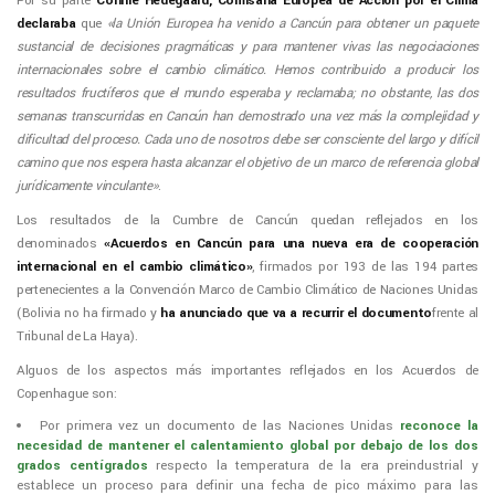
Por su parte
Connie Hedegaard, Comisaria Europea de Acción por el Clima
declaraba
que
«la Unión Europea ha venido a Cancún para obtener un paquete
sustancial de decisiones pragmáticas y para mantener vivas las negociaciones
internacionales sobre el cambio climático. Hemos contribuido a producir los
resultados fructíferos que el mundo esperaba y reclamaba; no obstante, las dos
semanas transcurridas en Cancún han demostrado una vez más la complejidad y
dificultad del proceso. Cada uno de nosotros debe ser consciente del largo y difícil
camino que nos espera hasta alcanzar el objetivo de un marco de referencia global
jurídicamente vinculante»
.
Los resultados de la Cumbre de Cancún quedan reflejados en los
denominados
«Acuerdos en Cancún para una nueva era de cooperación
internacional en el cambio climático»
, firmados por 193 de las 194 partes
pertenecientes a la Convención Marco de Cambio Climático de Naciones Unidas
(Bolivia no ha firmado y
ha anunciado que va a recurrir el documento
frente al
Tribunal de La Haya).
Alguos de los aspectos más importantes reflejados en los Acuerdos de
Copenhague son:
Por primera vez un documento de las Naciones Unidas
reconoce la
necesidad de mantener el calentamiento global por debajo de los dos
grados centígrados
respecto la temperatura de la era preindustrial y
establece un proceso para definir una fecha de pico máximo para las