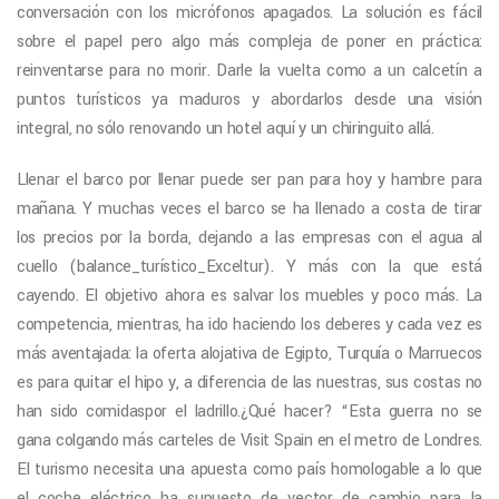
conversación con los micrófonos apagados. La solución es fácil
sobre el papel pero algo más compleja de poner en práctica:
reinventarse para no morir. Darle la vuelta como a un calcetín a
puntos turísticos ya maduros y abordarlos desde una visión
integral, no sólo renovando un hotel aquí y un chiringuito allá.
Llenar el barco por llenar puede ser pan para hoy y hambre para
mañana. Y muchas veces el barco se ha llenado a costa de tirar
los precios por la borda, dejando a las empresas con el agua al
cuello (balance_turístico_Exceltur). Y más con la que está
cayendo. El objetivo ahora es salvar los muebles y poco más. La
competencia, mientras, ha ido haciendo los deberes y cada vez es
más aventajada: la oferta alojativa de Egipto, Turquía o Marruecos
es para quitar el hipo y, a diferencia de las nuestras, sus costas no
han sido comidaspor el ladrillo.¿Qué hacer? “Esta guerra no se
gana colgando más carteles de Visit Spain en el metro de Londres.
El turismo necesita una apuesta como país homologable a lo que
el coche eléctrico ha supuesto de vector de cambio para la