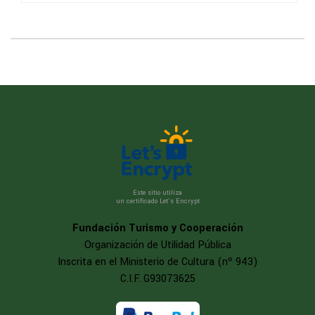
Este sitio utiliza
un certificado Let’s Encrypt
Fundación Turismo y Cooperación
Organización de Utilidad Pública
Inscrita en el Ministerio de Cultura (nº 943)
C.I.F. G93073625