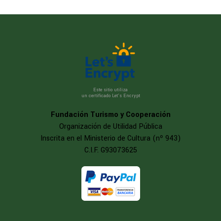
Este sitio utiliza
un certificado Let’s Encrypt
Fundación Turismo y Cooperación
Organización de Utilidad Pública
Inscrita en el Ministerio de Cultura (nº 943)
C.I.F. G93073625