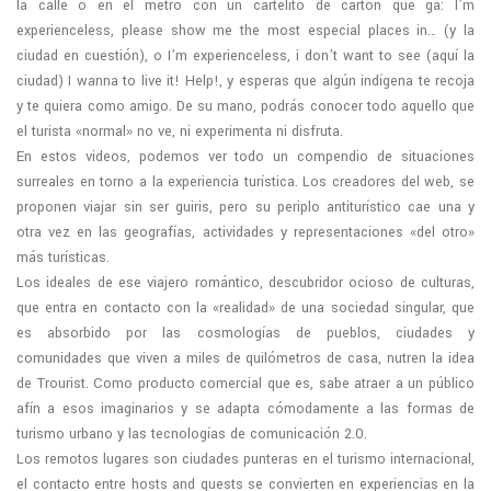
la calle o en el metro con un cartelito de cartón que ga: I’m
experienceless, please show me the most especial places in… (y la
ciudad en cuestión), o I’m experienceless, i don’t want to see (aquí la
ciudad) I wanna to live it! Help!, y esperas que algún indígena te recoja
y te quiera como amigo. De su mano, podrás conocer todo aquello que
el turista «normal» no ve, ni experimenta ni disfruta.
En estos videos, podemos ver todo un compendio de situaciones
surreales en torno a la experiencia turística. Los creadores del web, se
proponen viajar sin ser guiris, pero su periplo antiturístico cae una y
otra vez en las geografías, actividades y representaciones «del otro»
más turísticas.
Los ideales de ese viajero romántico, descubridor ocioso de culturas,
que entra en contacto con la «realidad» de una sociedad singular, que
es absorbido por las cosmologías de pueblos, ciudades y
comunidades que viven a miles de quilómetros de casa, nutren la idea
de Trourist. Como producto comercial que es, sabe atraer a un público
afín a esos imaginarios y se adapta cómodamente a las formas de
turismo urbano y las tecnologías de comunicación 2.0.
Los remotos lugares son ciudades punteras en el turismo internacional,
el contacto entre hosts and guests se convierten en experiencias en la