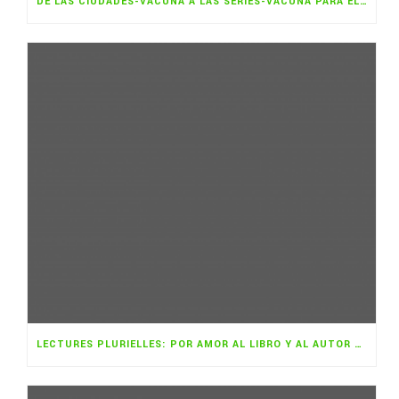
DE LAS CIUDADES-VACUNA A LAS SERIES-VACUNA PARA EL CAMBIO CLIMÁTICO
LECTURES PLURIELLES: POR AMOR AL LIBRO Y AL AUTOR NOVEL