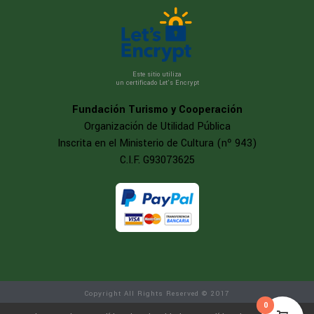
Este sitio utiliza
un certificado Let’s Encrypt
Fundación Turismo y Cooperación
Organización de Utilidad Pública
Inscrita en el Ministerio de Cultura (nº 943)
C.I.F. G93073625
Copyright All Rights Reserved © 2017
0