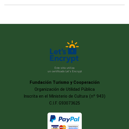
Este sitio utiliza
un certificado Let’s Encrypt
Fundación Turismo y Cooperación
Organización de Utilidad Pública
Inscrita en el Ministerio de Cultura (nº 943)
C.I.F. G93073625