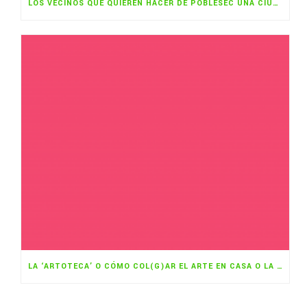
LOS VECINOS QUE QUIEREN HACER DE POBLESEC UNA CIUDAD COMESTIBLE
LA ‘ARTOTECA’ O CÓMO COL(G)AR EL ARTE EN CASA O LA OFICINA