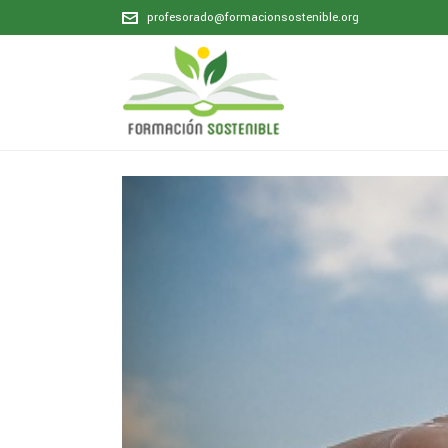
profesorado@formacionsostenible.org