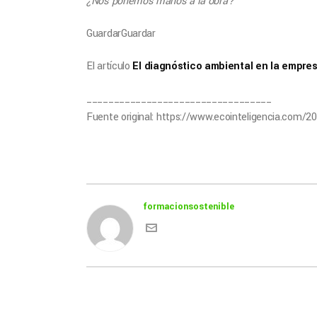
¿Nos ponemos manos a la obra?
Guardar
Guardar
El artículo
El diagnóstico ambiental en la empre
__________________________________
Fuente original: https://www.ecointeligencia.com/2
formacionsostenible