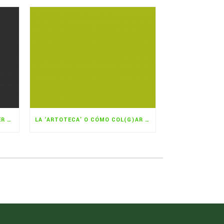
LOS VECINOS QUE QUIEREN HACER DE POBLESEC UNA CIUDAD COMESTIBLE
LA ‘ARTOTECA’ O CÓMO COL(G)AR EL ARTE EN CASA O LA OFICINA