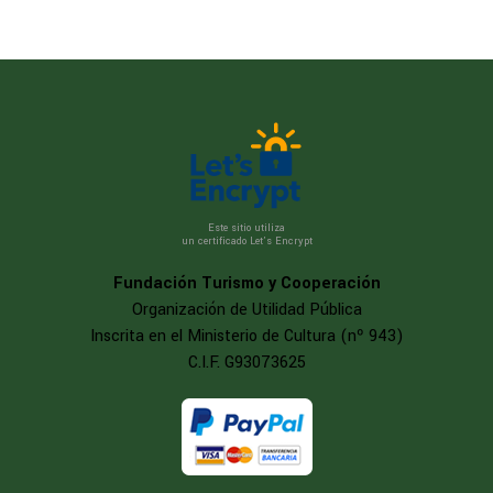
Este sitio utiliza
un certificado Let’s Encrypt
Fundación Turismo y Cooperación
Organización de Utilidad Pública
Inscrita en el Ministerio de Cultura (nº 943)
C.I.F. G93073625