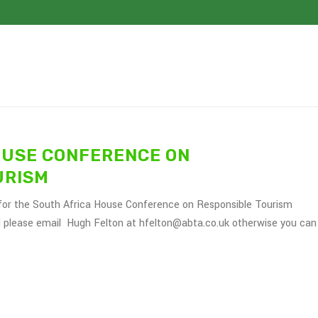
OUSE CONFERENCE ON
URISM
 for the South Africa House Conference on Responsible Tourism
d please email Hugh Felton at hfelton@abta.co.uk otherwise you can