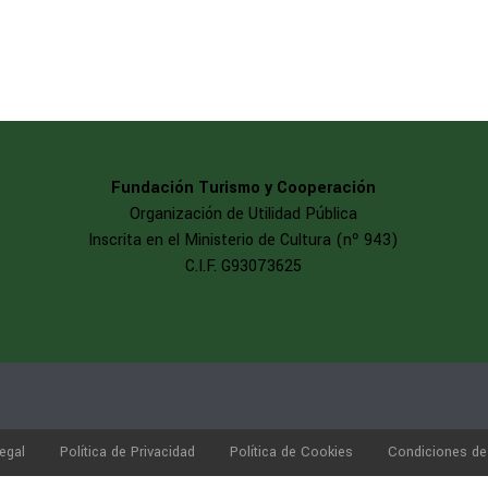
Fundación Turismo y Cooperación
Organización de Utilidad Pública
Inscrita en el Ministerio de Cultura (nº 943)
C.I.F. G93073625
egal
Política de Privacidad
Política de Cookies
Condiciones de