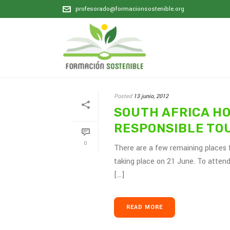
profesorado@formacionsostenible.org
Posted
13 junio, 2012
SOUTH AFRICA H
RESPONSIBLE TO
0
There are a few remaining places
taking place on 21 June. To atten
[...]
READ MORE