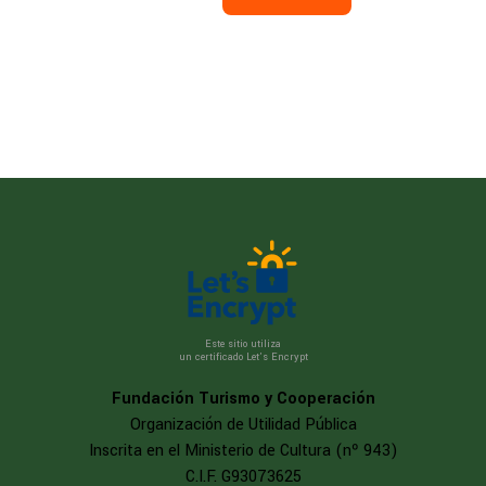
Este sitio utiliza
un certificado Let’s Encrypt
Fundación Turismo y Cooperación
Organización de Utilidad Pública
Inscrita en el Ministerio de Cultura (nº 943)
C.I.F. G93073625