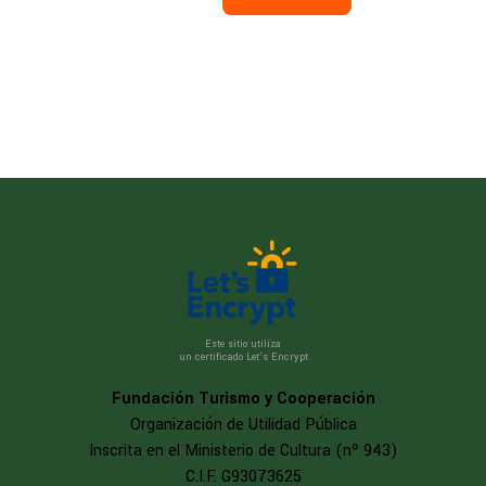
Este sitio utiliza
un certificado Let’s Encrypt
Fundación Turismo y Cooperación
Organización de Utilidad Pública
Inscrita en el Ministerio de Cultura (nº 943)
C.I.F. G93073625