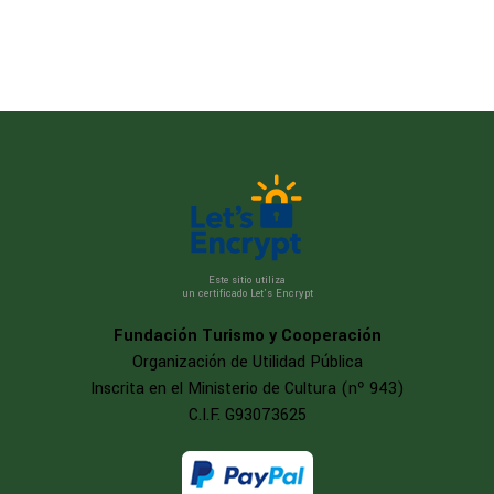
Este sitio utiliza
un certificado Let’s Encrypt
Fundación Turismo y Cooperación
Organización de Utilidad Pública
Inscrita en el Ministerio de Cultura (nº 943)
C.I.F. G93073625